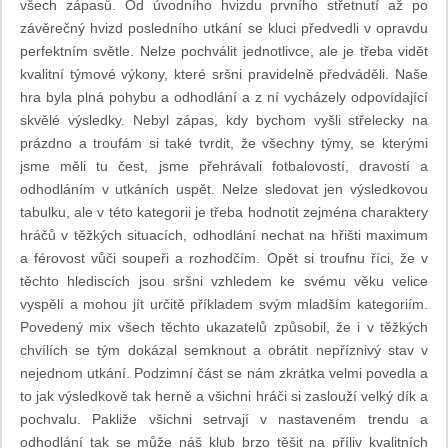
všech zápasů. Od úvodního hvizdu prvního střetnutí až po
závěrečný hvizd posledního utkání se kluci předvedli v opravdu
perfektním světle. Nelze pochválit jednotlivce, ale je třeba vidět
kvalitní týmové výkony, které sršni pravidelně předváděli. Naše
hra byla plná pohybu a odhodlání a z ní vycházely odpovídající
skvělé výsledky. Nebyl zápas, kdy bychom vyšli střelecky na
prázdno a troufám si také tvrdit, že všechny týmy, se kterými
jsme měli tu čest, jsme přehrávali fotbalovostí, dravostí a
odhodláním v utkáních uspět. Nelze sledovat jen výsledkovou
tabulku, ale v této kategorii je třeba hodnotit zejména charaktery
hráčů v těžkých situacích, odhodlání nechat na hřišti maximum
a férovost vůči soupeři a rozhodčím. Opět si troufnu říci, že v
těchto hlediscích jsou sršni vzhledem ke svému věku velice
vyspělí a mohou jít určitě příkladem svým mladším kategoriím.
Povedený mix všech těchto ukazatelů způsobil, že i v těžkých
chvílích se tým dokázal semknout a obrátit nepříznivý stav v
nejednom utkání. Podzimní část se nám zkrátka velmi povedla a
to jak výsledkově tak herně a všichni hráči si zaslouží velký dík a
pochvalu. Pakliže všichni setrvají v nastaveném trendu a
odhodlání tak se může náš klub brzo těšit na příliv kvalitních