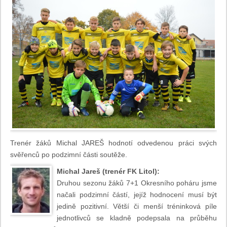
Trenér žáků Michal JAREŠ hodnotí odvedenou práci svých
svěřenců po podzimní části soutěže.
Michal Jareš (trenér FK Litol):
Druhou sezonu žáků 7+1 Okresního poháru jsme
načali podzimní částí, jejíž hodnocení musí být
jedině pozitivní. Větší či menší tréninková píle
jednotlivců se kladně podepsala na průběhu