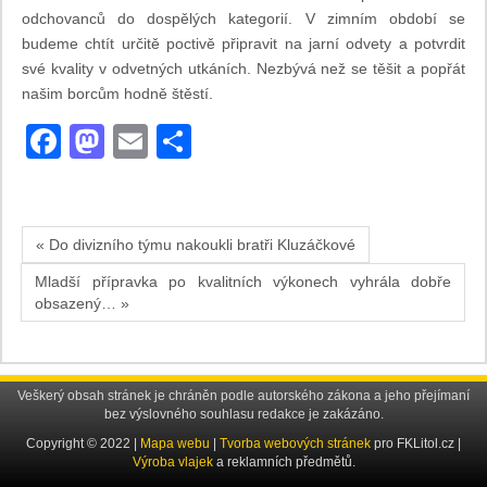
odchovanců do dospělých kategorií. V zimním období se
budeme chtít určitě poctivě připravit na jarní odvety a potvrdit
své kvality v odvetných utkáních. Nezbývá než se těšit a popřát
našim borcům hodně štěstí.
Facebook
Mastodon
Email
Share
« Do divizního týmu nakoukli bratři Kluzáčkové
Mladší přípravka po kvalitních výkonech vyhrála dobře
obsazený… »
Veškerý obsah stránek je chráněn podle autorského zákona a jeho přejímaní
bez výslovného souhlasu redakce je zakázáno.
Copyright © 2022 |
Mapa webu
|
Tvorba webových stránek
pro FKLitol.cz |
Výroba vlajek
a reklamních předmětů.